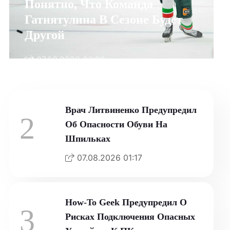
Понятно, Что Команда
Гатиятулина В Сезоне Будет
Другой
07.08.2026 03:02
Врач Литвиненко Предупредил
2
Об Опасности Обуви На
Шпильках
07.08.2026 01:17
How-To Geek Предупредил О
3
Рисках Подключения Опасных