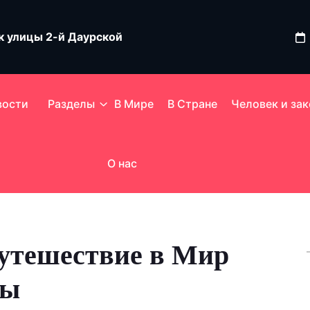
ок улицы 2-й Даурской
ьство России грозит разрывом дипотношений
вости
Разделы
В Мире
В Стране
Человек и зак
ла снижения цен на сахар в России
О нас
Путешествие в Мир
ры