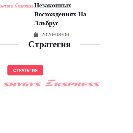
Незаконных
Восхождениях На
Эльбрус
2026-08-06
Стратегия
СТРАТЕГИЯ
How-To Geek
Предупредил О Рисках
Подключения Опасных
Устройств К ПК