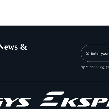
 News &
By subscribing, 