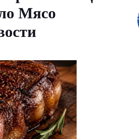
ло Мясо
вости