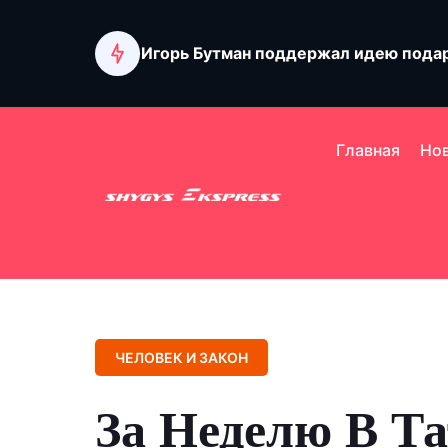
Игорь Бутман поддержал идею подар
Медведев: западных лидеров ждет в
Главная
Но
Лихорадка на фронте и провал ПВО У
ЧЕЛОВЕК И ЗАКОН
За Неделю В Та