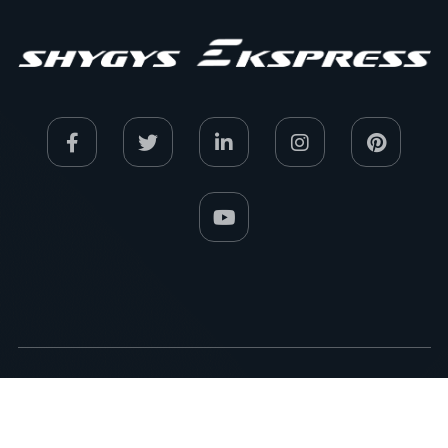
Copyright © 2026 .
http://shygys-ekspress.com
.
Email: news77.kz@gmail.com