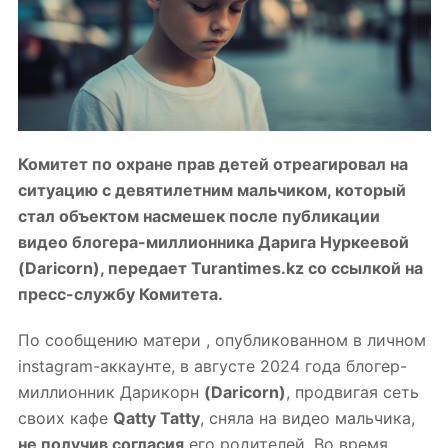
Комитет по охране прав детей отреагировал на
ситуацию с девятилетним мальчиком, который
стал объектом насмешек после публикации
видео блогера-миллионника Дарига Нуркеевой
(Daricorn),
передает Turantimes.kz со ссылкой на
пресс-службу Комитета.
По сообщению
матери
, опубликованном в личном
instagram-аккаунте, в августе 2024 года блогер-
миллионник Дарикорн
(Daricorn)
, продвигая сеть
своих кафе
Qatty Tatty
, сняла на видео мальчика,
не получив согласия
его родителей. Во время