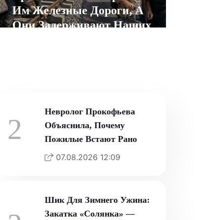
Им Железные Дороги, А
Они Задерживают Наших
Туристов
07.08.2026 12:16
Невролог Прокофьева
2
Объяснила, Почему
Пожилые Встают Рано
07.08.2026 12:09
Шик Для Зимнего Ужина:
Закатка «Солянка» —