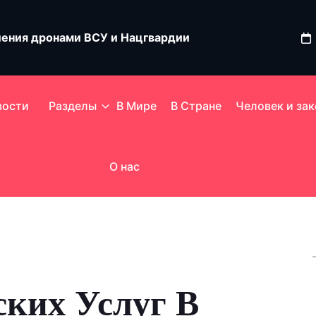
ления дронами ВСУ и Нацгвардии
ь квартиру после звонка о диспансеризации
вости
Разделы
В Мире
В Стране
Человек и зак
О нас
ких Услуг В