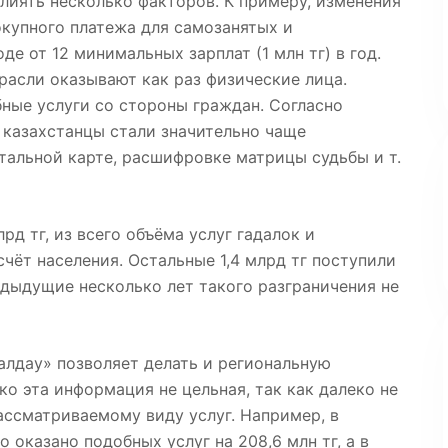
влиять несколько факторов. К примеру, изменения
окупного платежа для самозанятых и
е от 12 минимальных зарплат (1 млн тг) в год.
трасли оказывают как раз физические лица.
ные услуги со стороны граждан. Согласно
у казахстанцы стали значительно чаще
тальной карте, расшифровке матрицы судьбы и т.
рд тг, из всего объёма услуг гадалок и
счёт населения. Остальные 1,4 млрд тг поступили
едыдущие несколько лет такого разграничения не
лдау» позволяет делать и региональную
ко эта информация не цельная, так как далеко не
ассматриваемому виду услуг. Например, в
оказано подобных услуг на 208,6 млн тг, а в