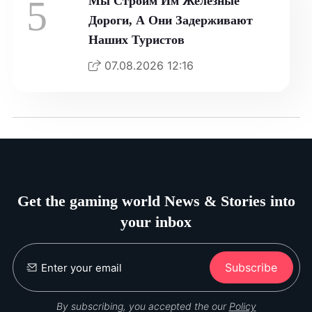
5
Мы Строим Им Железные
Дороги, А Они Задерживают
Наших Туристов
07.08.2026 12:16
Get the gaming world News & Stories into
your inbox
Subscribe
By subscribing, you accepted the our
Policy