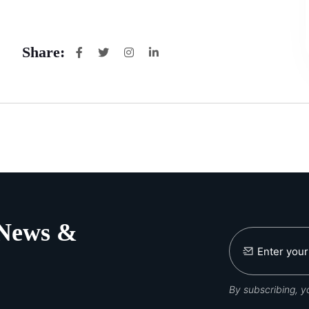
Share:
 News &
By subscribing, 